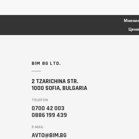
Мнения
Цени
BIM BG LTD.
2 TZARICHINA STR.
1000 SOFIA, BULGARIA
TELEFON
0700 42 003
0886 199 439
E-MAIL
AVTO@BIM.BG