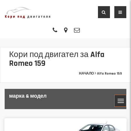
Кори под двигател за Alfa
Romeo 159
НАЧАЛО
Alfa Romeo 159
марка & модел
МАРКА