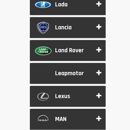
Lada
Lancia
Land Rover
Leapmotor
Lexus
MAN