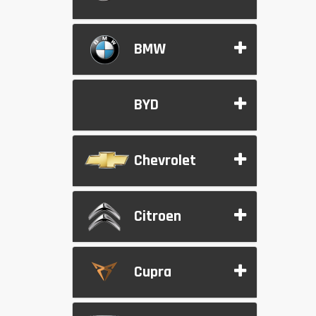
BMW
BYD
Chevrolet
Citroen
Cupra