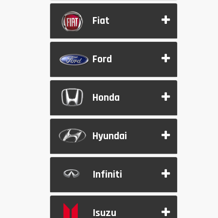
Fiat
Ford
Honda
Hyundai
Infiniti
Isuzu