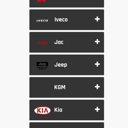
Iveco
Jac
Jeep
KGM
Kia