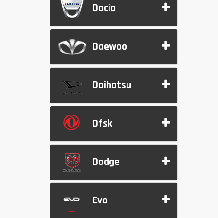
Dacia
Daewoo
Daihatsu
Dfsk
Dodge
Evo