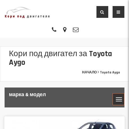
Кори под двигател за Toyota
Aygo
НАЧАЛО
Toyota Aygo
марка & модел
МАРКА