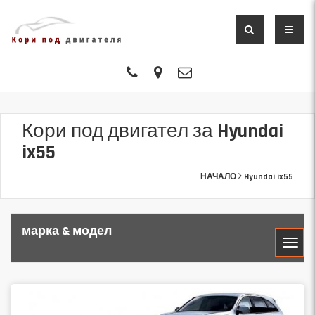
Кори под двигател за Hyundai
ix55
НАЧАЛО
Hyundai ix55
марка & модел
МАРКА