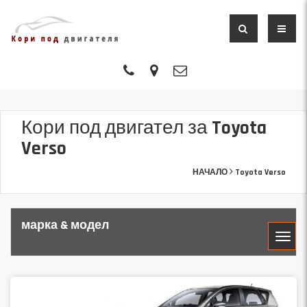
Кори под двигател за Toyota
Verso
НАЧАЛО
Toyota Verso
марка & модел
МАРКА