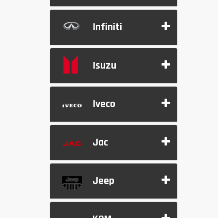
Infiniti
Isuzu
Iveco
Jac
Jeep