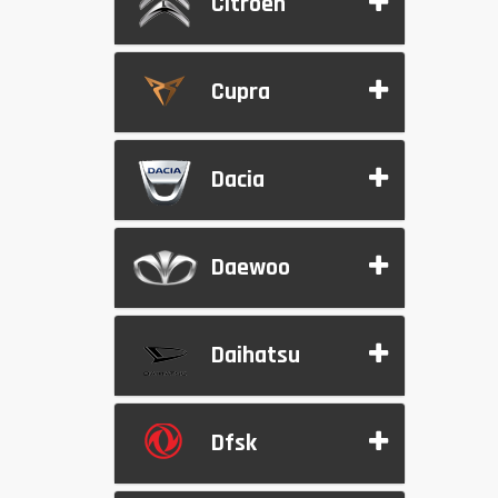
Citroen
Cupra
Dacia
Daewoo
Daihatsu
Dfsk