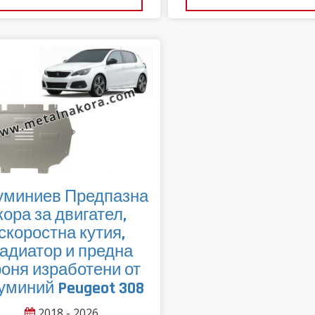
уминиев Предпазна
кора за двигател,
скоростна кутия,
адиатор и предна
оня изработени от
уминий Peugeot 308
2018 - 2026