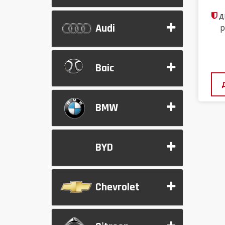
д
Audi
р
Baic
BMW
BYD
Chevrolet