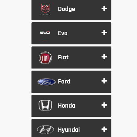
Dodge
Evo
Fiat
Ford
Honda
Hyundai