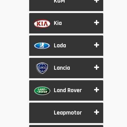
KGM
Kia
Lada
Lancia
Land Rover
Leapmotor