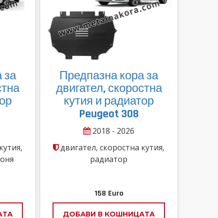
 за
Предпазна кора за
стна
двигател, скоростна
тор
кутия и радиатор
Peugeot 308
2018 - 2026
кутия,
двигател, скоростна кутия,
роня
радиатор
158
Euro
АТА
ДОБАВИ В КОШНИЦАТА