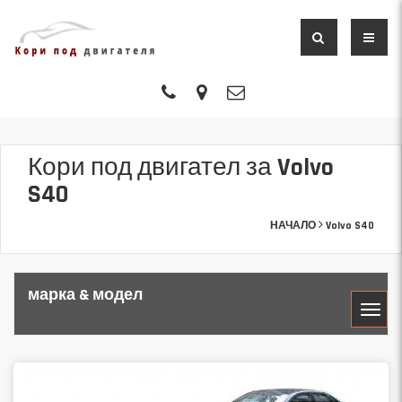
Кори под двигател за Volvo
S40
НАЧАЛО
Volvo S40
марка & модел
МАРКА