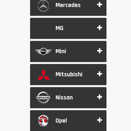
Mercedes
MG
Mini
Mitsubishi
Nissan
Opel