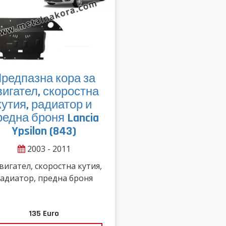
редпазна кора за
вигател, скоростна
кутия, радиатор и
редна броня Lancia
Ypsilon (843)
2003 - 2011
вигател, скоростна кутия,
адиатор, предна броня
135
Euro