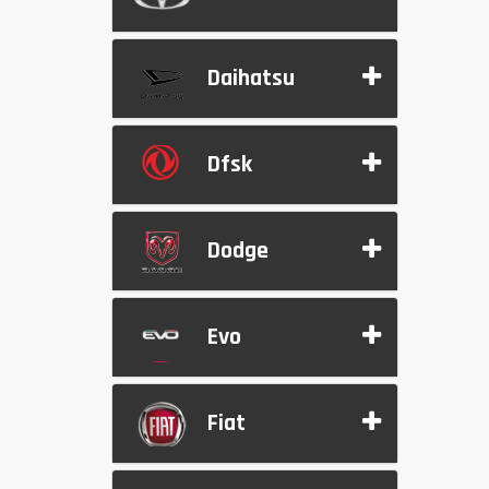
Daihatsu
Dfsk
Dodge
Evo
Fiat