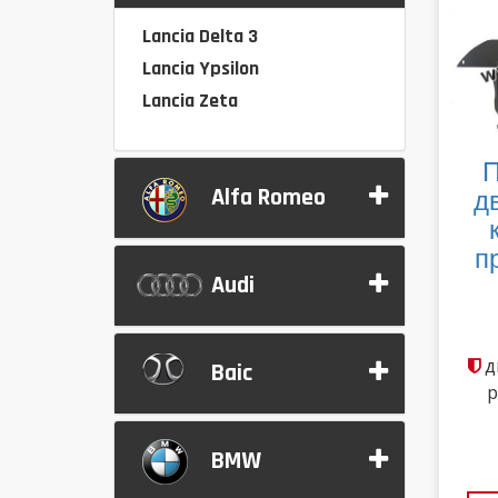
Lancia Delta 3
Lancia Ypsilon
Lancia Zeta
П
Alfa Romeo
д
п
Audi
д
Baic
р
BMW