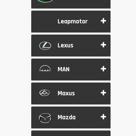
Leapmotor
Lexus
MAN
Maxus
Mazda