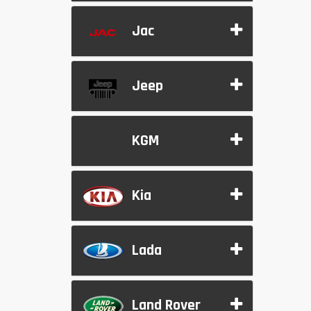
Jac
Jeep
KGM
Kia
Lada
Land Rover