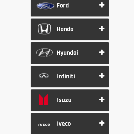
Ford
Honda
Hyundai
Infiniti
Isuzu
Iveco