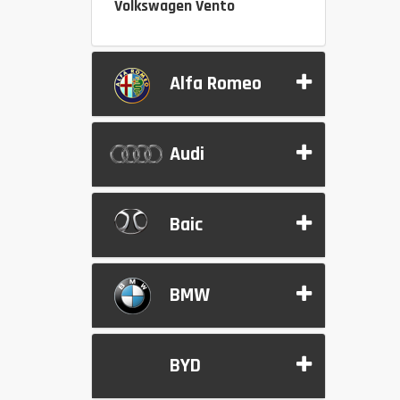
Volkswagen Vento
Alfa Romeo
Audi
Baic
BMW
BYD