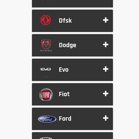
Dfsk
Dodge
Evo
Fiat
Ford