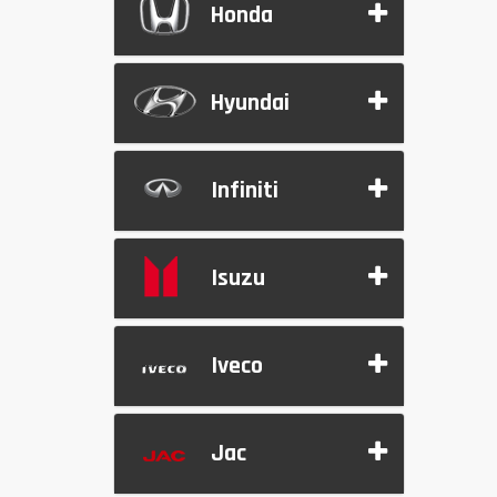
Honda
Hyundai
Infiniti
Isuzu
Iveco
Jac