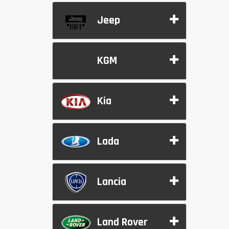
Jeep
KGM
Kia
Lada
Lancia
Land Rover