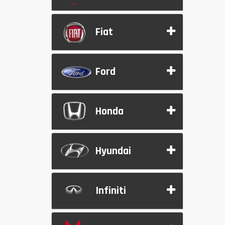
Fiat
Ford
Honda
Hyundai
Infiniti