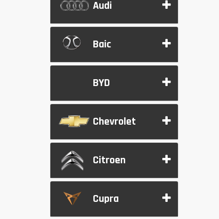
Audi
Baic
BYD
Chevrolet
Citroen
Cupra