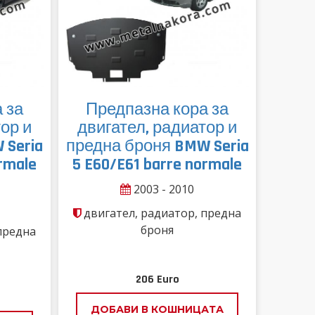
 за
Предпазна кора за
ор и
двигател, радиатор и
 Seria
предна броня BMW Seria
rmale
5 E60/E61 barre normale
2003 - 2010
двигател, радиатор, предна
броня
предна
206
Euro
ДОБАВИ В КОШНИЦАТА