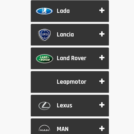
Lada
Lancia
Land Rover
Leapmotor
Lexus
MAN