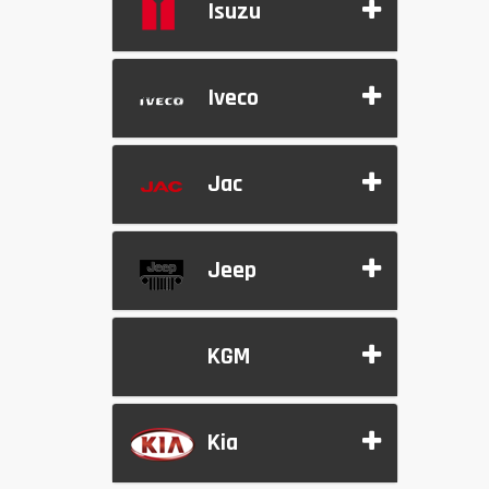
Isuzu
Iveco
Jac
Jeep
KGM
Kia