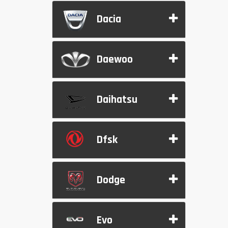
Dacia
Daewoo
Daihatsu
Dfsk
Dodge
Evo