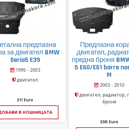
етална предпазна
Предпазна кора
ра за двигател BMW
двигател, радиат
Seria5 E39
предна броня BMW
5 E60/E61 barre no
1995 - 2003
M
двигател
2003 - 2010
двигател, радиатор, 
211
Euro
броня
ДОБАВИ В КОШНИЦАТА
206
Euro