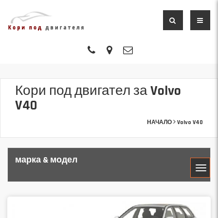
Кори под двигател за Volvo
V40
НАЧАЛО
Volvo V40
марка & модел
МАРКА