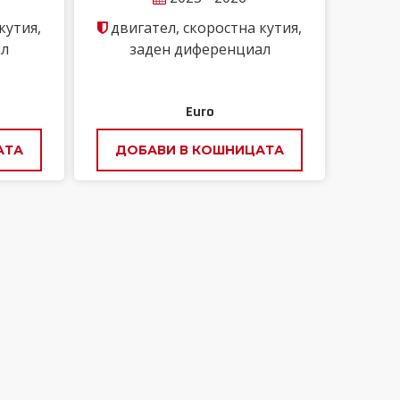
кутия,
двигател, скоростна кутия,
ал
заден диференциал
Euro
АТА
ДОБАВИ В КОШНИЦАТА