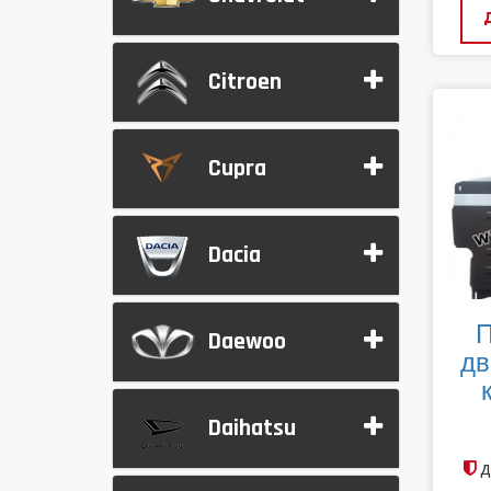
Citroen
Cupra
Dacia
П
Daewoo
дв
Daihatsu
д