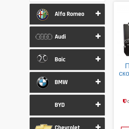
Alfa Romeo
Audi
Baic
П
ско
BMW
с
BYD
Chevrolet