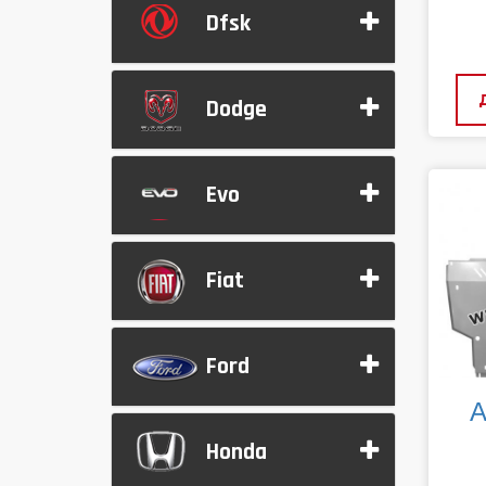
Dfsk
Dodge
Evo
Fiat
Ford
А
Honda