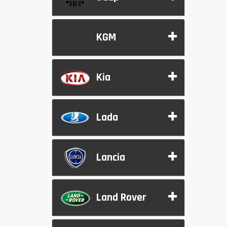
KGM
Kia
Lada
Lancia
Land Rover