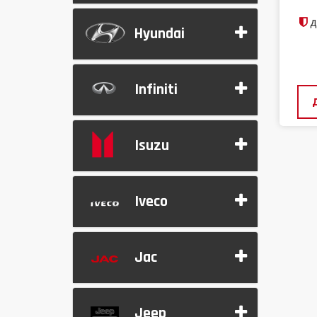
д
Hyundai
Infiniti
Isuzu
Iveco
Jac
Jeep