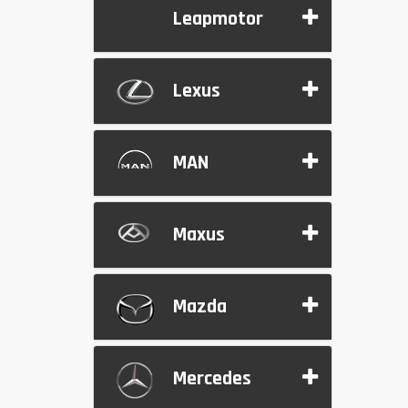
Leapmotor
Lexus
MAN
Maxus
Mazda
Mercedes