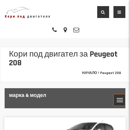
Кори под двигател за Peugeot
208
НАЧАЛО
Peugeot 208
марка & модел
МАРКА