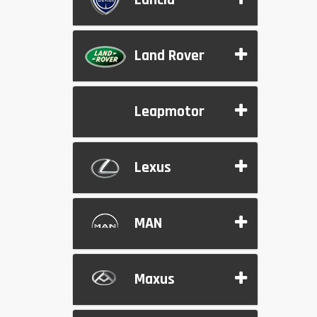
Lancia
Land Rover
Leapmotor
Lexus
MAN
Maxus