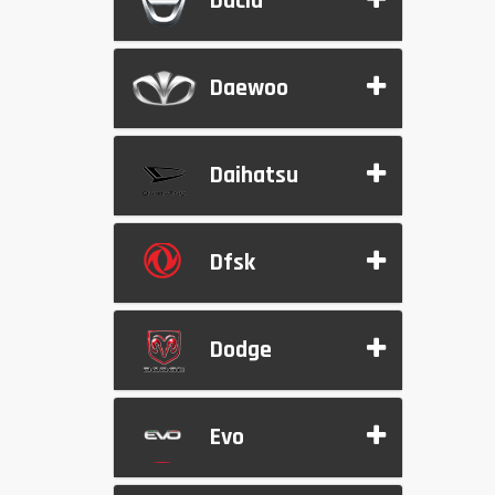
Dacia
Daewoo
Daihatsu
Dfsk
Dodge
Evo