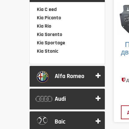
Kia C eed
Kia Picanto
Kia Rio
Kia Sorento
Kia Sportage
П
Kia Stonic
дв
Alfa Romeo
д
Audi
Baic