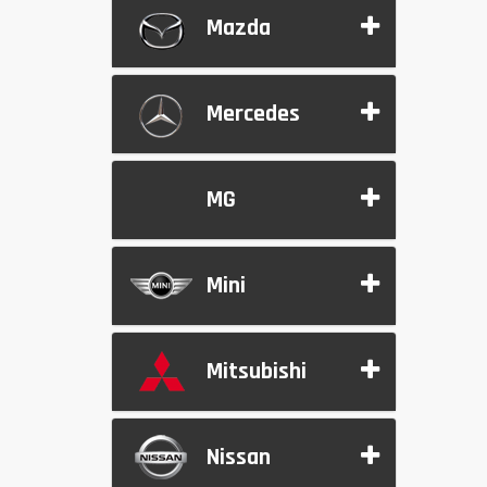
Mazda
Mercedes
MG
Mini
Mitsubishi
Nissan