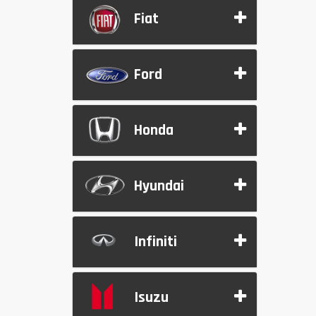
Fiat
Ford
Honda
Hyundai
Infiniti
Isuzu