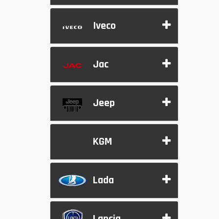
Iveco
Jac
Jeep
KGM
Lada