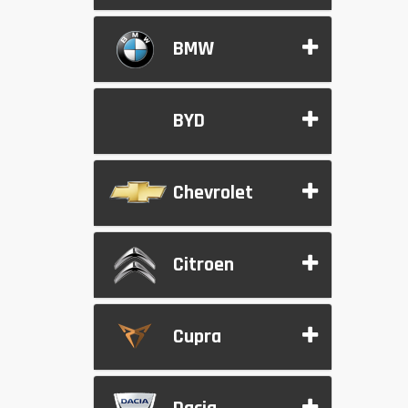
BMW
BYD
Chevrolet
Citroen
Cupra