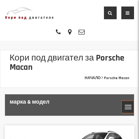
Кори под двигател за Porsche
Macan
НАЧАЛО
Porsche Macan
марка & модел
МАРКА