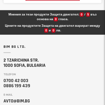
Мнения за тези продукти Защита двигател:
0
/
5
въз
основа на
0
гласа.
Цените на продуктите Защита на двигател варират между
0
и
0
лв.
BIM BG LTD.
2 TZARICHINA STR.
1000 SOFIA, BULGARIA
TELEFON
0700 42 003
0886 199 439
E-MAIL
AVTO@BIM.BG