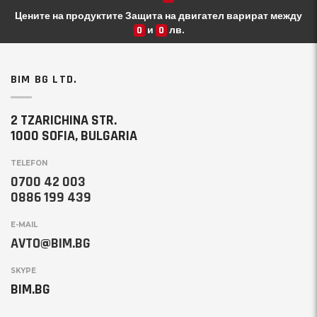
Цените на продуктите Защита на двигател варират между
0
и
0
лв.
BIM BG LTD.
2 TZARICHINA STR.
1000 SOFIA, BULGARIA
TELEFON
0700 42 003
0886 199 439
E-MAIL
AVTO@BIM.BG
SKYPE
BIM.BG