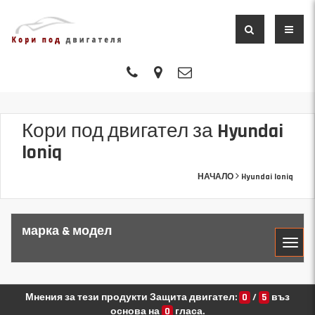
Кори под двигател за Hyundai
Ioniq
НАЧАЛО
Hyundai Ioniq
марка & модел
МАРКА
Мнения за тези продукти Защита двигател:
0
/
5
въз
основа на
0
гласа.