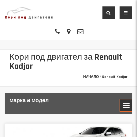
Кори под двигател за Renault
Kadjar
НАЧАЛО
Renault Kadjar
марка & модел
МАРКА