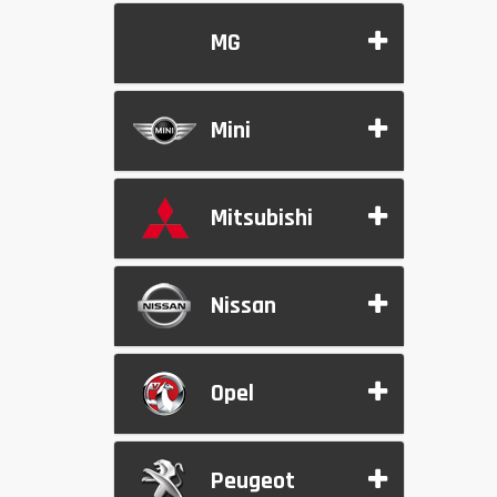
MG
Mini
Mitsubishi
Nissan
Opel
Peugeot