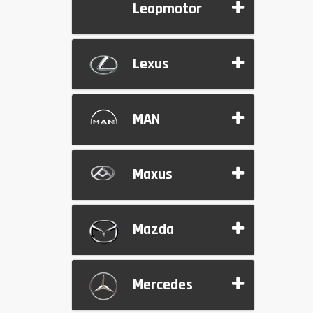
Leapmotor
Lexus
MAN
Maxus
Mazda
Mercedes