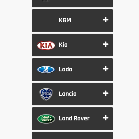
KGM
Kia
Lada
Lancia
Land Rover