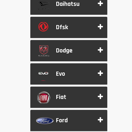
Daihatsu
Dfsk
Dodge
Evo
Fiat
Ford