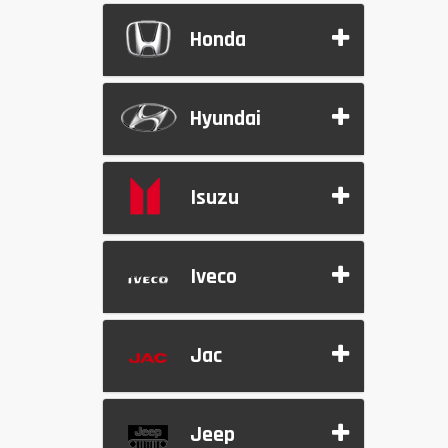
Honda
Hyundai
Isuzu
Iveco
Jac
Jeep