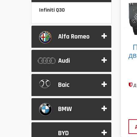
Infiniti Q30
Alfa Romeo
П
дв
Audi
Baic
д
BMW
BYD