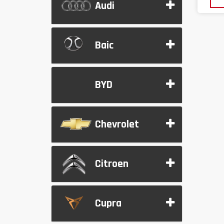
Audi
Baic
BYD
Chevrolet
Citroen
Cupra