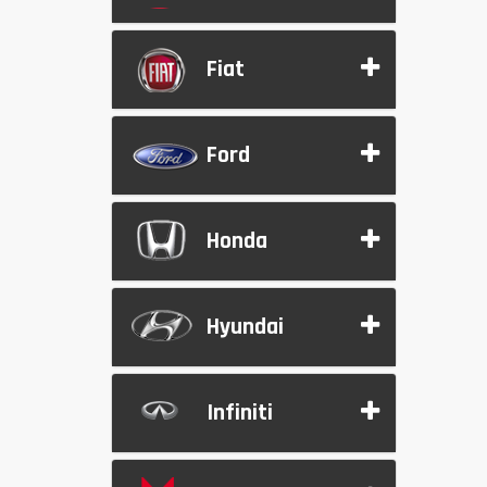
Fiat
Ford
Honda
Hyundai
Infiniti