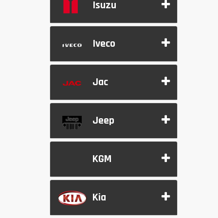
Isuzu
Iveco
Jac
Jeep
KGM
Kia