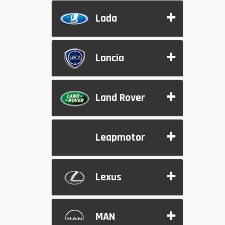
Lada
Lancia
Land Rover
Leapmotor
Lexus
MAN