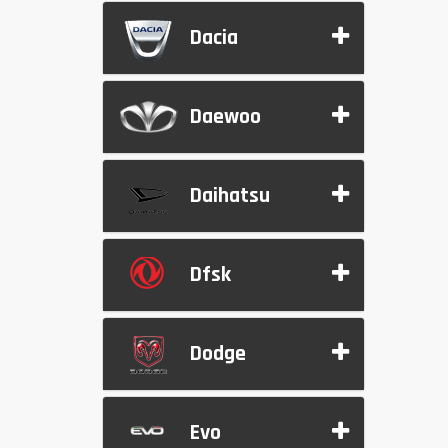
Dacia
Daewoo
Daihatsu
Dfsk
Dodge
Evo